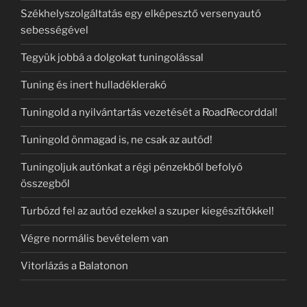
Székhelyszolgáltatás egy elképesztő versenyautó
sebességével
Tegyük jobbá a dolgokat tuningolással
Tuning és inert hulladéklerakó
Tuningold a nyilvántartás vezetését a RoadRecorddal!
Tuningold önmagad is, ne csak az autód!
Tuningoljuk autónkat a régi pénzekből befolyó
összegből
Turbózd fel az autód ezekkel a szuper kiegészítőkkel!
Végre normális bevételem van
Vitorlázás a Balatonon