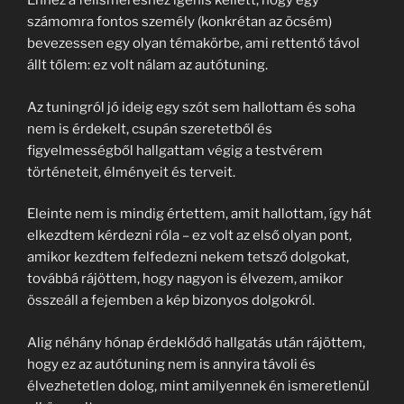
Ehhez a felismeréshez igenis kellett, hogy egy
számomra fontos személy (konkrétan az öcsém)
bevezessen egy olyan témakörbe, ami rettentő távol
állt tőlem: ez volt nálam az autótuning.
Az tuningról jó ideig egy szót sem hallottam és soha
nem is érdekelt, csupán szeretetből és
figyelmességből hallgattam végig a testvérem
történeteit, élményeit és terveit.
Eleinte nem is mindig értettem, amit hallottam, így hát
elkezdtem kérdezni róla – ez volt az első olyan pont,
amikor kezdtem felfedezni nekem tetsző dolgokat,
továbbá rájöttem, hogy nagyon is élvezem, amikor
összeáll a fejemben a kép bizonyos dolgokról.
Alig néhány hónap érdeklődő hallgatás után rájöttem,
hogy ez az autótuning nem is annyira távoli és
élvezhetetlen dolog, mint amilyennek én ismeretlenül