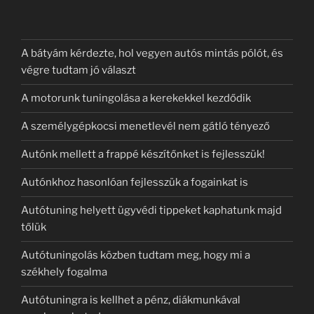
A bátyám kérdezte, hol vegyen autós mintás pólót, és
végre tudtam jó választ
A motorunk tuningolása a kerekekkel kezdődik
A személygépkocsi menetlevél nem gátló tényező
Autónk mellett a frappé készítőnket is fejlesszük!
Autónkhoz hasonlóan fejlesszük a fogainkat is
Autótuning helyett ügyvédi tippeket kaphatunk majd
tőlük
Autótuningolás közben tudtam meg, hogy mi a
székhely fogalma
Autótuningra is kellhet a pénz, diákmunkával