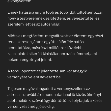
elkönyveltem.
Ennek hatására egyre több és több időt töltöttem azzal,
hogy a testvéremnek segítettem, és végezetül teljes
szerelem lett ez az autós világ.
Mióta ez megtörtént, megváltozott az életem: egyrészt
rendszeresen járunk együtt különféle autós
bemutatókra, másrészt milliószor közelebbi
kapcsolatot sikerült kialakítanom az öcsémmel, ami
nekem rengeteget jelent.
A fordulópontot az jelentette, amikor az egyik
versenyére velem nevezett be.
Teljesen magával ragadott a versenyszellem, az
adrenalin, továbbá elmondhatatlanul jó közös élményt
adott nekünk, szóval úgy döntöttünk, folytatjuk a közös
versenyzést még jó sokáig.