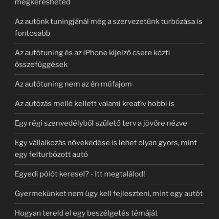
megkeresheted
Az autónk tuningjánál még a szervezetünk turbózása is
fontosabb
Az autótuning és az iPhone kijelző csere közti
összefüggések
Az autótuning nem az én műfajom
Az autózás mellé kellett valami kreatív hobbi is
Egy régi szenvedélyből születő terv a jövőre nézve
Egy vállalkozás növekedése is lehet olyan gyors, mint
egy felturbózott autó
Egyedi pólót keresel? - Itt megtalálod!
Gyermekünket nem úgy kell fejleszteni, mint egy autót
Hogyan tereld el egy beszélgetés témáját