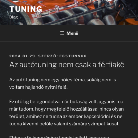
Tartalomhoz
TUNING
Blog
Menü
BEKÜLDVE:
2024.01.29.
SZERZŐ:
E85TUNNGG
Az autótuning nem csak a férfiaké
Az autótuning nem egy nőies téma, sokáig nem is
voltam hajlandó nyitni felé.
Ez utólag belegondolva már butaság volt, ugyanis ma
már tudom, hogy megfelelő hozzáállással nincs olyan
terület, amihez ne tudna az ember kapcsolódni és ne
tudna kivenni belőle valami számára szimpatikusat.