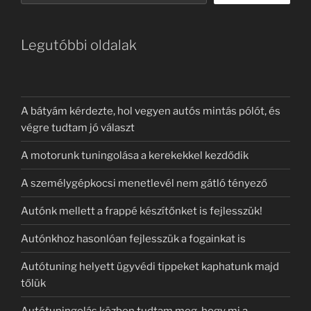
Legutóbbi oldalak
A bátyám kérdezte, hol vegyen autós mintás pólót, és
végre tudtam jó választ
A motorunk tuningolása a kerekekkel kezdődik
A személygépkocsi menetlevél nem gátló tényező
Autónk mellett a frappé készítőnket is fejlesszük!
Autónkhoz hasonlóan fejlesszük a fogainkat is
Autótuning helyett ügyvédi tippeket kaphatunk majd
tőlük
Autótuningolás közben tudtam meg, hogy mi a