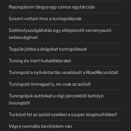
Rajongásom tárgya egy csinos egytárcsás
Sosem voltam híve a tuningolásnak
Székhelyszolgáltatás egy elképesztő versenyautó
sebességével
Tegyük jobbá a dolgokat tuningolással
Tuning és inert hulladéklerakó
Tuningold a nyilvántartás vezetését a RoadRecorddal!
Tuningold önmagad is, ne csak az autód!
Tuningoljuk autónkat a régi pénzekből befolyó
összegből
Turbózd fel az autód ezekkel a szuper kiegészítőkkel!
Végre normális bevételem van