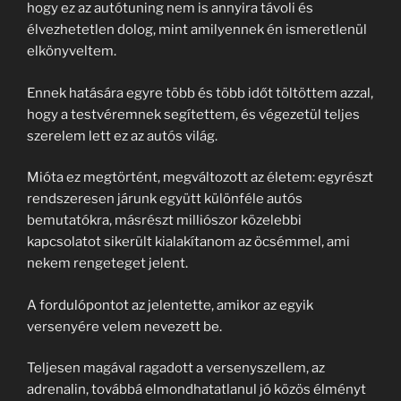
hogy ez az autótuning nem is annyira távoli és
élvezhetetlen dolog, mint amilyennek én ismeretlenül
elkönyveltem.
Ennek hatására egyre több és több időt töltöttem azzal,
hogy a testvéremnek segítettem, és végezetül teljes
szerelem lett ez az autós világ.
Mióta ez megtörtént, megváltozott az életem: egyrészt
rendszeresen járunk együtt különféle autós
bemutatókra, másrészt milliószor közelebbi
kapcsolatot sikerült kialakítanom az öcsémmel, ami
nekem rengeteget jelent.
A fordulópontot az jelentette, amikor az egyik
versenyére velem nevezett be.
Teljesen magával ragadott a versenyszellem, az
adrenalin, továbbá elmondhatatlanul jó közös élményt