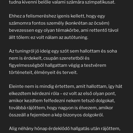
tudna kivenni belőle valami számára szimpatikusat.
Ehhez a felismeréshez igenis kellett, hogy egy
számomra fontos személy (konkrétan az öcsém)
bevezessen egy olyan témakörbe, ami rettentő távol
állt tőlem: ez volt nálam az autótuning.
Az tuningról jó ideig egy szót sem hallottam és soha
nem is érdekelt, csupán szeretetből és
figyelmességből hallgattam végig a testvérem
történeteit, élményeit és terveit.
Eleinte nem is mindig értettem, amit hallottam, így hát
elkezdtem kérdezni róla – ez volt az első olyan pont,
amikor kezdtem felfedezni nekem tetsző dolgokat,
továbbá rájöttem, hogy nagyon is élvezem, amikor
összeáll a fejemben a kép bizonyos dolgokról.
Alig néhány hónap érdeklődő hallgatás után rájöttem,