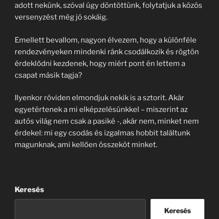
adott nekünk, szóval úgy döntöttünk, folytatjuk a közös
versenyzést még jó sokáig.
Emellett bevallom, nagyon élvezem, hogy a különféle
rendezvényeken mindenki ránk csodálkozik és rögtön
érdeklődni kezdenek, hogy miért pont én lettem a
csapat másik tagja?
Ilyenkor röviden elmondjuk nekik is a sztorit. Akár
egyetértenek a mi elképzelésünkkel – miszerint az
autós világ nem csak a pasiké -, akár nem, minket nem
érdekel: mi egy csodás és izgalmas hobbit találtunk
magunknak, ami kellően összeköt minket.
Keresés
Keresés