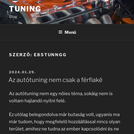
Tartalomhoz
TUNING
Blog
Menü
SZERZŐ:
E85TUNNGG
BEKÜLDVE:
2024.01.29.
Az autótuning nem csak a férfiaké
Az autótuning nem egy nőies téma, sokáig nem is
voltam hajlandó nyitni felé.
Ez utólag belegondolva már butaság volt, ugyanis ma
már tudom, hogy megfelelő hozzáállással nincs olyan
terület, amihez ne tudna az ember kapcsolódni és ne