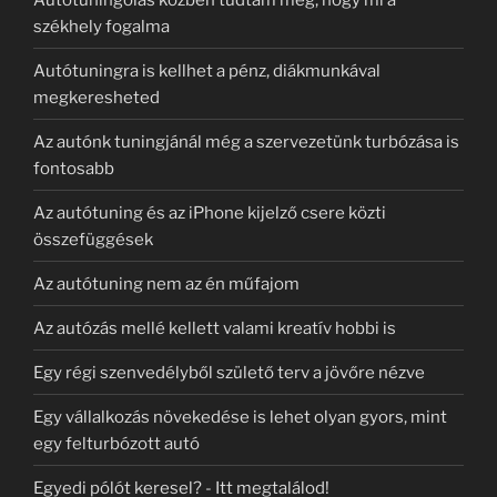
székhely fogalma
Autótuningra is kellhet a pénz, diákmunkával
megkeresheted
Az autónk tuningjánál még a szervezetünk turbózása is
fontosabb
Az autótuning és az iPhone kijelző csere közti
összefüggések
Az autótuning nem az én műfajom
Az autózás mellé kellett valami kreatív hobbi is
Egy régi szenvedélyből születő terv a jövőre nézve
Egy vállalkozás növekedése is lehet olyan gyors, mint
egy felturbózott autó
Egyedi pólót keresel? - Itt megtalálod!