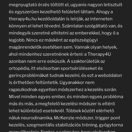
megnyugtató érzés töltött el, ugyanis nagyon letisztult
és egyszerűen kezelhető felületet láttam. Ahogy a
therapy4u.hu kezdőoldalán is leírják, az interneten
könnyen el lehet tévedni. Számtalan szolgáltató van, és
mindegyik szeretné elhitetni az emberekkel, hogy ő a
legjobb. Nincs ez másként az egészségügyi
magánrendelők esetében sem. Vannak olyan helyek,
ahol mindenhez szeretnének érteni: a Therapy4U
azonban nem erre esküszik. A szakterületük az
ortopédia, itt elsősorban sportsérüléseket és
gerincproblémákat tudnak kezelni, és ezt a weboldalon
is érthetően feltüntetik. Ugyanakkor nem
ragaszkodnak egyetlen módszerhez a kezelés során.
Mivel minden egyes ember, és minden egyes probléma
más és más, a megfelelő kezelési módszer is eltérő
lehet különböző eseteknél. Többek között elérhető
náluk neurodinamika, McKenzie módszer, trigger pont
kezelés, szegmentális stabilizációs tréning, gyógytorna
manuálterápia. Fontos a számukra, hogy elsősorban