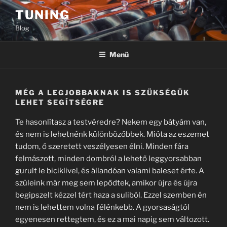
Tartalomhoz
TUNING
Blog
Menü
MÉG A LEGJOBBAKNAK IS SZÜKSÉGÜK
LEHET SEGÍTSÉGRE
Te hasonlítasz a testvéredre? Nekem egy bátyám van,
és nem is lehetnénk különbözőbbek. Mióta az eszemet
tudom, ő szeretett veszélyesen élni. Minden fára
felmászott, minden dombról a lehető leggyorsabban
gurult le biciklivel, és állandóan valami baleset érte. A
szüleink már meg sem lepődtek, amikor újra és újra
begipszelt kézzel tért haza a suliból. Ezzel szemben én
nem is lehettem volna félénkebb. A gyorsaságtól
egyenesen rettegtem, és ez a mai napig sem változott.