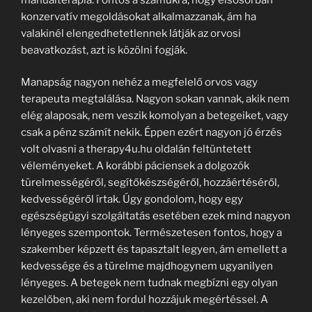
konzervatív megoldásokat alkalmazzanak, ám ha
valakinél elengedhetetlennek látják az orvosi
beavatkozást, azt is közölni fogják.
Manapság nagyon nehéz a megfelelő orvos vagy
terapeuta megtalálása. Nagyon sokan vannak, akik nem
elég alaposak, nem veszik komolyan a betegeiket, vagy
csak a pénz számít nekik. Éppen ezért nagyon jó érzés
volt olvasni a therapy4u.hu oldalán feltüntetett
véleményeket. A korábbi páciensek a dolgozók
türelmességéről, segítőkészségéről, hozzáértéséről,
kedvességéről írtak. Úgy gondolom, hogy egy
egészségügyi szolgáltatás esetében ezek mind nagyon
lényeges szempontok. Természetesen fontos, hogy a
szakember képzett és tapasztalt legyen, ám emellett a
kedvessége és a türelme majdhogynem ugyanilyen
lényeges. A betegek nem tudnak megbízni egy olyan
kezelőben, aki nem fordul hozzájuk megértéssel. A