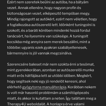
Ezért nem szeretek beülni az autóba, ha a bátyám
vezet. Annak ellenére, hogy nagyon profin és
biztonságosan vezet, elképesztő tempóban megy.
Mindig rajongott az autókért, ezért nem véletlen, hogy
a foglalkozása autószerelő lett. Időnként tuningolni is
szokott, és a baráti körében mindenki hozzá fordul
tanácsért, ha ilyesmire van szüksége. A tuningolt
kocsikba még annyira sem merek beszállni, mint a
többibe: ugyanis ezek gyakran szabályellenesek,
bármennyire is jól vannak megcsinálva.
Szerencsére baleset már nem szokta érni a tesómat,
mint gyerekkorában, azonban az autószerelői munka
miatt erős hátfájása lett az utóbbi időben. Megkért,
hogy segítsek neki egy jó rendelőt keresni, ahol
elérhető
gyógytorna manuálterápia
. Korábban nekem
is volt már hasonló problémám a számítógépezés
miatt, és akkor is kutattam a neten. Így találtam meg a
Therapy4U weboldalát. A honlapra érve valami