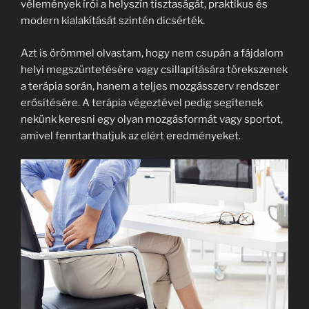
vélemények írói a helyszín tisztaságát, praktikus és
modern kialakítását szintén dicsérték.
Azt is örömmel olvastam, hogy nem csupán a fájdalom
helyi megszüntetésére vagy csillapítására törekszenek
a terápia során, hanem a teljes mozgásszerv rendszer
erősítésére. A terápia végeztével pedig segítenek
nekünk keresni egy olyan mozgásformát vagy sportot,
amivel fenntarthatjuk az elért eredményeket.