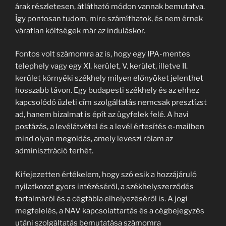
árak részletesen, átlátható módon vannak bemutatva.
Így pontosan tudom, mire számíthatok, és nem érnek
váratlan költségek már az induláskor.
Fontos volt számomra az is, hogy egy IPA-mentes
telephely vagy egy XI. kerület, V. kerület, illetve II.
kerület környéki székhely milyen előnyöket jelenthet
hosszabb távon. Egy budapesti székhely és az ehhez
kapcsolódó üzleti cím szolgáltatás nemcsak presztízst
ad, hanem bizalmat is épít az ügyfelek felé. A havi
postázás, a levélátvétel és a levél értesítés e-mailben
mind olyan megoldás, amely leveszi rólam az
adminisztráció terhét.
Kifejezetten értékelem, hogy szó esik a hozzájáruló
nyilatkozat gyors intézéséről, a székhelyszerződés
tartalmáról és a cégtábla elhelyezéséről is. A jogi
megfelelés, a NAV kapcsolattartás és a cégbejegyzés
utáni szolgáltatás bemutatása számomra