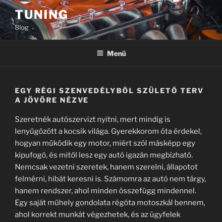
Tartalomhoz
TUNING
Blog
Menü
EGY RÉGI SZENVEDÉLYBŐL SZÜLETŐ TERV
A JÖVŐRE NÉZVE
Szeretnék autószervizt nyitni, mert mindig is
lenyűgözött a kocsik világa. Gyerekkorom óta érdekel,
hogyan működik egy motor, miért szól másképp egy
kipufogó, és mitől lesz egy autó igazán megbízható.
Nemcsak vezetni szeretek, hanem szerelni, állapotot
felmérni, hibát keresni is. Számomra az autó nem tárgy,
hanem rendszer, ahol minden összefügg mindennel.
Egy saját műhely gondolata régóta motoszkál bennem,
ahol korrekt munkát végezhetek, és az ügyfelek