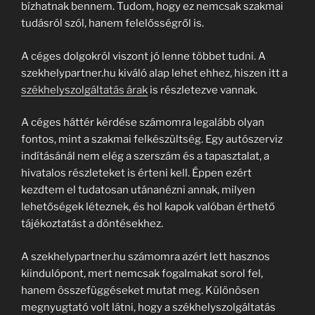
bízhatnak bennem. Tudom, hogy ez nemcsak szakmai
tudásról szól, hanem felelősségről is.
A céges dolgokról viszont jó lenne többet tudni. A
szekhelypartner.hu kiváló alap lehet ehhez, hiszen itt a
székhelyszolgáltatás árak
is részletezve vannak.
A céges háttér kérdése számomra legalább olyan
fontos, mint a szakmai felkészültség. Egy autószerviz
indításánál nem elég a szerszám és a tapasztalat, a
hivatalos részleteket is érteni kell. Éppen ezért
kezdtem el tudatosan utánanézni annak, milyen
lehetőségek léteznek, és hol kapok valóban érthető
tájékoztatást a döntésekhez.
A szekhelypartner.hu számomra azért lett hasznos
kiindulópont, mert nemcsak fogalmakat sorol fel,
hanem összefüggéseket mutat meg. Különösen
megnyugtató volt látni, hogy a székhelyszolgáltatás