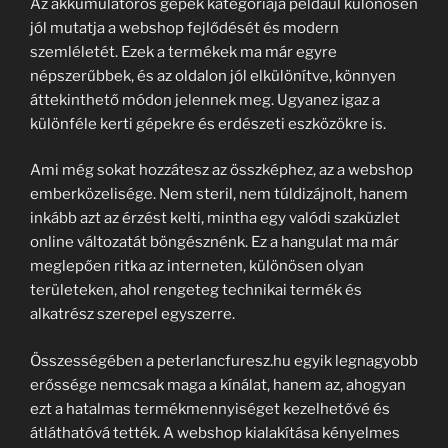
Az akkumulátoros gépek kategóriája például különösen
jól mutatja a webshop fejlődését és modern
szemléletét. Ezek a termékek ma már egyre
népszerűbbek, és az oldalon jól elkülönítve, könnyen
áttekinthető módon jelennek meg. Ugyanez igaz a
különféle kerti gépekre és erdészeti eszközökre is.
Ami még sokat hozzátesz az összképhez, az a webshop
emberközelisége. Nem steril, nem túldizájnolt, hanem
inkább azt az érzést kelti, mintha egy valódi szaküzlet
online változatát böngésznénk. Ez a hangulat ma már
meglepően ritka az interneten, különösen olyan
területeken, ahol rengeteg technikai termék és
alkatrész szerepel egyszerre.
Összességében a peterlancfuresz.hu egyik legnagyobb
erőssége nemcsak maga a kínálat, hanem az, ahogyan
ezt a hatalmas termékmennyiséget kezelhetővé és
átláthatóvá tették. A webshop kialakítása kényelmes