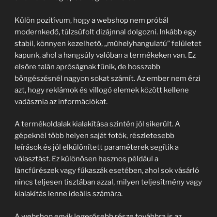
Külön pozitívum, hogy a webshop nem próbál
modernkedő, túlzsúfolt dizájnnal dolgozni. Inkább egy
stabil, könnyen kezelhető, „műhelyhangulatú” felületet
kapunk, ahol a hangsúly valóban a termékeken van. Ez
elsőre talán apróságnak tűnik, de hosszabb
böngészésnél nagyon sokat számít. Az ember nem érzi
azt, hogy reklámok és villogó elemek között kellene
vadásznia az információkat.
A termékoldalak kialakítása szintén jól sikerült. A
gépeknél több helyen saját fotók, részletesebb
leírások és jól elkülönített paraméterek segítik a
választást. Ez különösen hasznos például a
láncfűrészek vagy fűkaszák esetében, ahol sok vásárló
nincs teljesen tisztában azzal, milyen teljesítmény vagy
kialakítás lenne ideális számára.
A webshop egyik legerősebb része továbbra is az