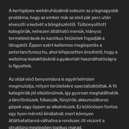
A kertigépes webáruházaknál sokszor az a legnagyobb
probléma, hogy az ember már az első pár perc után
elveszíti a kedvét a böngészéstől. Túlbonyolított
kategóriák, nehezen átlátható menük, hiányos
termékleírások és kaotikus felületek fogadják a
látogatót. Éppen ezért kellemes meglepetés a
peterlancfuresz.hu, ahol kifejezetten érezhető, hogy a
webshop kialakításánál a gyakorlati használhatóságra
is figyeltek.
Az oldal első benyomásra is egyértelműen
megmutatja, milyen területekre specializálódtak. A fő
kategóriák jól elkülönülnek, így gyorsan megtalálhatók
a láncfűrészek, fűkaszák, fűnyírók, akkumulátoros
gépek vagy éppen az alkatrészek. Ez különösen fontos
egy ilyen méretű kínálatnál, mert könnyen
átláthatatlanná válhatna a rendszer, itt viszont a
struktúra meglepően logikus marad.