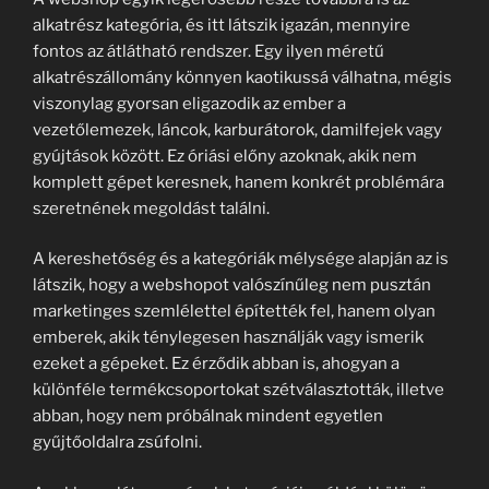
alkatrész kategória, és itt látszik igazán, mennyire
fontos az átlátható rendszer. Egy ilyen méretű
alkatrészállomány könnyen kaotikussá válhatna, mégis
viszonylag gyorsan eligazodik az ember a
vezetőlemezek, láncok, karburátorok, damilfejek vagy
gyújtások között. Ez óriási előny azoknak, akik nem
komplett gépet keresnek, hanem konkrét problémára
szeretnének megoldást találni.
A kereshetőség és a kategóriák mélysége alapján az is
látszik, hogy a webshopot valószínűleg nem pusztán
marketinges szemlélettel építették fel, hanem olyan
emberek, akik ténylegesen használják vagy ismerik
ezeket a gépeket. Ez érződik abban is, ahogyan a
különféle termékcsoportokat szétválasztották, illetve
abban, hogy nem próbálnak mindent egyetlen
gyűjtőoldalra zsúfolni.