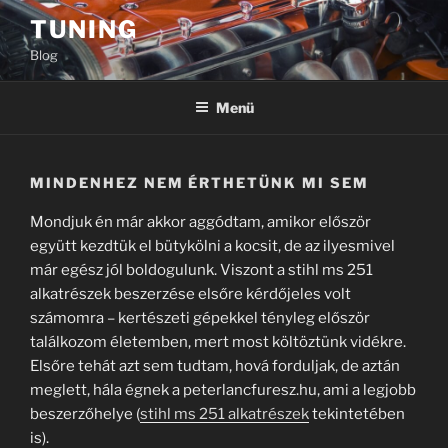
Tartalomhoz
TUNING
Blog
Menü
MINDENHEZ NEM ÉRTHETÜNK MI SEM
Mondjuk én már akkor aggódtam, amikor először
együtt kezdtük el bütykölni a kocsit, de az ilyesmivel
már egész jól boldogulunk. Viszont a stihl ms 251
alkatrészek beszerzése elsőre kérdőjeles volt
számomra – kertészeti gépekkel tényleg először
találkozom életemben, mert most költöztünk vidékre.
Elsőre tehát azt sem tudtam, hová forduljak, de aztán
meglett, hála égnek a peterlancfuresz.hu, ami a legjobb
beszerzőhelye (
stihl ms 251 alkatrészek
tekintetében
is).