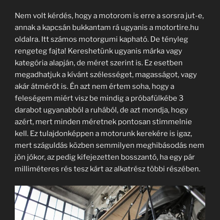
Nem volt kérdés, hogy a motorom is erre a sorsra jut-e,
annak a kapcsán bukkantam rá ugyanis a motortire.hu
oldalra. Itt számos motorgumi kapható. De tényleg
rengeteg fajta! Kereshetünk ugyanis márka vagy
kategória alapján, de méret szerint is. Ez esetben
megadhatjuk a kívánt szélességet, magasságot, vagy
akár átmérőt is. Én azt nem értem soha, hogy a
feleségem miért visz be mindig a próbafülkébe 3
darabot ugyanabból a ruhából, de azt mondja, hogy
azért, mert minden méretnek pontosan stimmelnie
kell. Ez tulajdonképpen a motorunk kerekére is igaz,
mert száguldás közben semmilyen meghibásodás nem
jön jókor, az pedig kifejezetten bosszantó, ha egy pár
milliméteres rés tesz kárt az alkatrész többi részében.