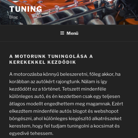
Tartalomhoz
TUNING
Blog
Menü
A MOTORUNK TUNINGOLÁSA A
KEREKEKKEL KEZDŐDIK
A motorozásba könnyű beleszeretni, főleg akkor, ha
korábban az autókért rajongtunk. Nálam is így
kezdődött ez a történet. Tetszett mindenféle
különleges autó, és én kezdetben csak egy teljesen
átlagos modellt engedhettem meg magamnak. Ezért
elkezdtem mindenféle autós blogot és webshopot
böngészni, ahol különleges kiegészítő alkatrészeket
kerestem, hogy fel tudjam tuningolni a kocsimat és
egyedivé tehessem.