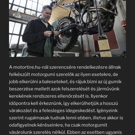
A motortire.hu-nál szerencsére rendelkezésre állnak
felkészült motorgumi szerelők az ilyen esetekre, de
jobb elkerülni a baleseteket, és rájuk bízni az új gumik
beszerzése mellett azok felszerelését és járművünk
kerekének rendszeres ellenőrzését is. Ilyenkor
időpontra kell érkeznünk, így elkerülhetjük a hosszú
várakozást és a felesleges idegeskedést. Igényeink
szerint rugalmasak tudnak lenni ebben, illetve akkor is
odafigyelnek kéréseinkre, ha csak motorgumit
vásárolunk szerelés nélkül. Ebben az esetben ugyanis